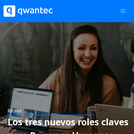
RR.HH
Los tres nuevos roles claves