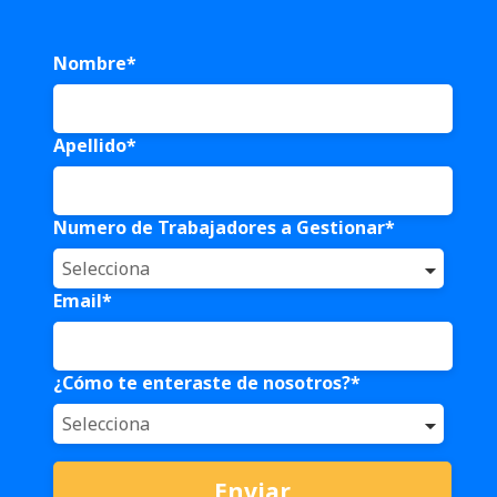
Nombre
*
Apellido
*
Numero de Trabajadores a Gestionar
*
Email
*
¿Cómo te enteraste de nosotros?
*