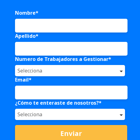
Nombre
*
Apellido
*
Numero de Trabajadores a Gestionar
*
Email
*
¿Cómo te enteraste de nosotros?
*