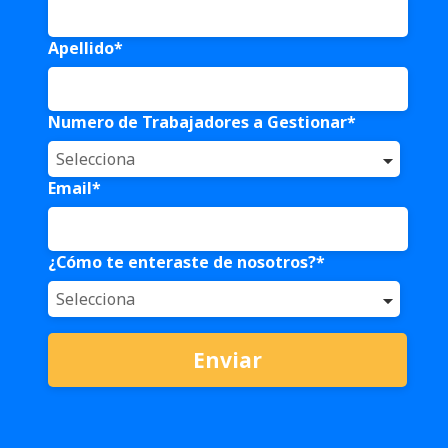
Apellido
*
Numero de Trabajadores a Gestionar
*
Email
*
¿Cómo te enteraste de nosotros?
*