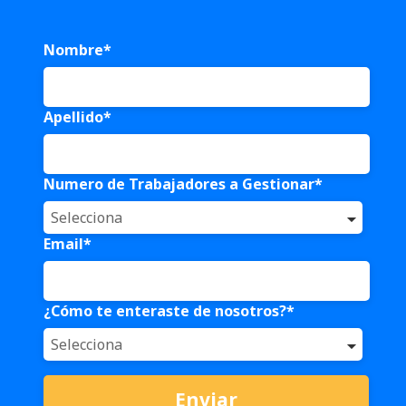
Nombre
*
Apellido
*
Numero de Trabajadores a Gestionar
*
Email
*
¿Cómo te enteraste de nosotros?
*