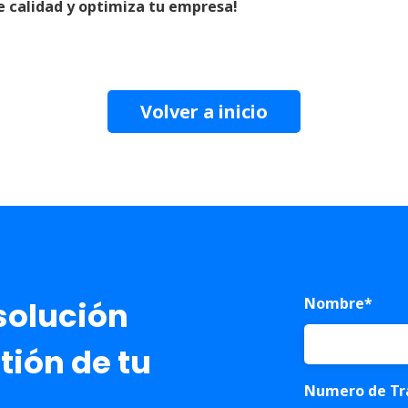
de calidad y optimiza tu empresa!
Volver a inicio
Nombre
*
solución
tión de tu
Numero de Tr