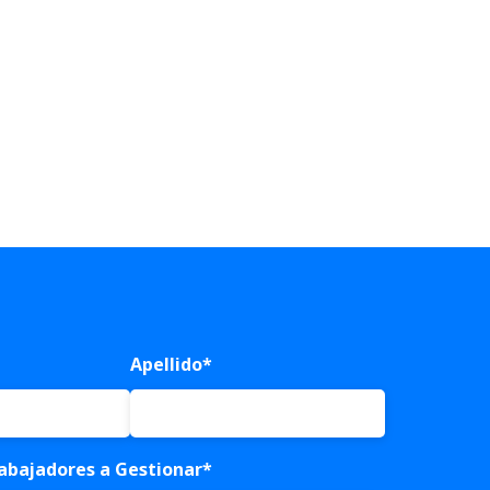
Apellido
*
abajadores a Gestionar
*